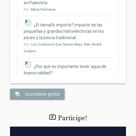
en Palestina
Por:
Maria Penhalver
¿El tamaño importa? impacto de las
pequeñas y grandes hidroeléctricas en los
peces y la pesca tradicional
Por:
Luiz Guilherme Dos Santos Ribas
,
Éder André
Gubiani
¿Por qué es importante tener agua de
buena calidad?
Por:
Jonathan Rosa
,
Beatriz Bosquê Contieri
,
Marina
Santos
,
Claudia Bonecker
loyalty
Suscríbete gratis
Del fuego al fogón: cómo el acto de
cocinar pudo haber ayudado a que nos
volviéramos humanos

Participe!
Por:
Anielly Oliveira