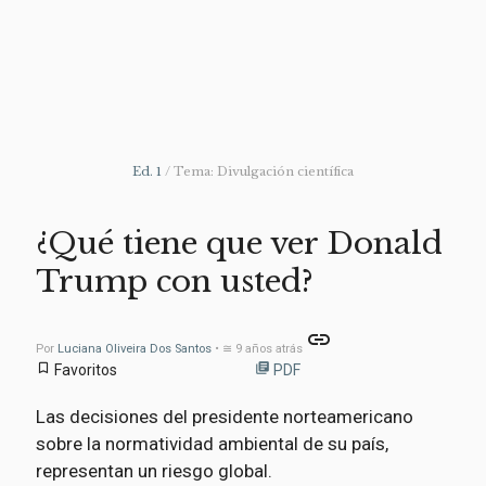
Ed. 1
/ Tema: Divulgación científica
¿Qué tiene que ver Donald
Trump con usted?
link
Por
Luciana Oliveira Dos Santos
• ≅ 9 años atrás
bookmark_border
library_books
Favoritos
PDF
Las decisiones del presidente norteamericano
sobre la normatividad ambiental de su país,
representan un riesgo global.