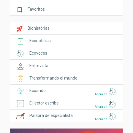
bookmark_border
Favoritos
rocket_launch
Biohistórias
Econoticias
Ecovoces
Entrevista
Transformando el mundo
Ecoando
Ahora en
El lector escribe
Ahora en
Palabra de especialista
Ahora en