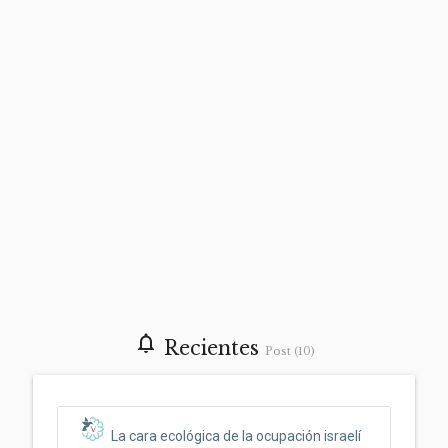
notifications_none
Recientes
Post (10)
La cara ecológica de la ocupación israelí