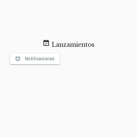
event_available
Lanzamientos
alarm_on
Notificaciones