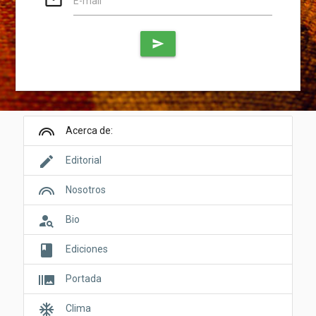
E-mail
send
looks
Acerca de:
edit
Editorial
looks
Nosotros
person_search
Bio
book
Ediciones
burst_mode
Portada
ac_unit
Clima