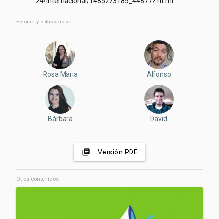
24/internacional/1485273185_448772.ht ml
Edición y colaboración:
Rosa Maria
Alfonso
Bárbara
David
library_books
Versión PDF
Otros contenidos