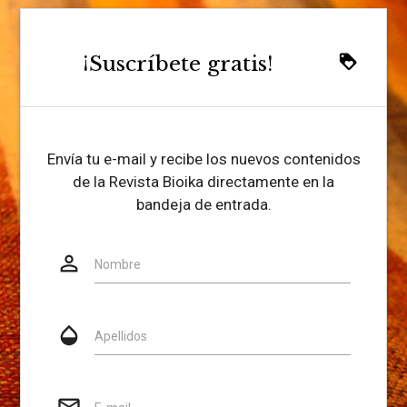
¡Suscríbete gratis!
loyalty
Envía tu e-mail y recibe los nuevos contenidos
de la Revista Bioika directamente en la
bandeja de entrada.
person_outline
Website
Nombre
opacity
Apellidos
mail_outline