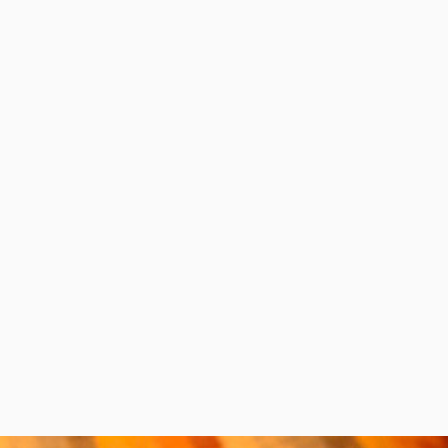
Orinoquia en la conservación de los
murciélagos
Por:
Fábio Farneda
,
Aída Otálora Ardila
Alas entre el asfalto: ¿cómo enferman,
se adaptan y resisten las aves urbanas?
Por:
Juliana Tamayo Quintero