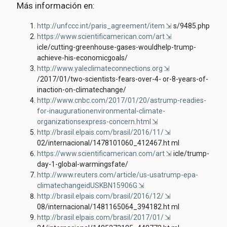
Más información en:
http://unfccc.int/paris_agreement/item
s/9485.php
https://www.scientificamerican.com/art
icle/cutting-greenhouse-gases-wouldhelp-trump-
achieve-his-economicgoals/
http://www.yaleclimateconnections.org
/2017/01/two-scientists-fears-over-4- or-8-years-of-
inaction-on-climatechange/
http://www.cnbc.com/2017/01/20/astrump-readies-
for-inaugurationenvironmental-climate-
organizationsexpress-concern.html
http://brasil.elpais.com/brasil/2016/11/
02/internacional/1478101060_412467.ht ml
https://www.scientificamerican.com/art
icle/trump-
day-1-global-warmingsfate/
http://www.reuters.com/article/us-usatrump-epa-
climatechangeidUSKBN15906G
http://brasil.elpais.com/brasil/2016/12/
08/internacional/1481165064_394182.ht ml
http://brasil.elpais.com/brasil/2017/01/