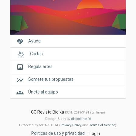
handshake
Ayuda
Cartas
crop_original
Regala artes
insights
Somete tus propuestas
groups
Únete al equipo
CC Revista Bioika
ISSN: 2619-3191 (En línea)
Design & dev by
dfbook.net
Protected by reCAPTCHA (
Privacy Policy
and
Terms of Service
).
Políticas de uso y privacidad
Login