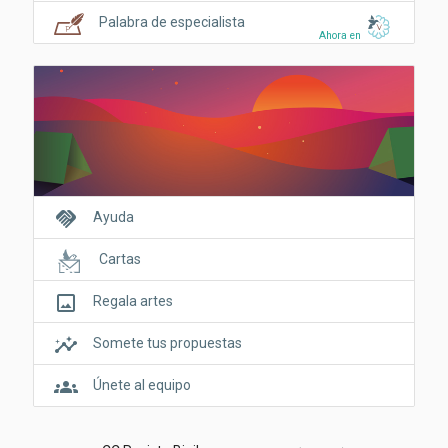
Palabra de especialista
Ahora en
handshake
Ayuda
Cartas
crop_original
Regala artes
insights
Somete tus propuestas
groups
Únete al equipo