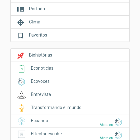
burst_mode
Portada
ac_unit
Clima
bookmark_border
Favoritos
rocket_launch
Biohistórias
Econoticias
Ecovoces
Entrevista
Transformando el mundo
Ecoando
Ahora en
El lector escribe
Ahora en