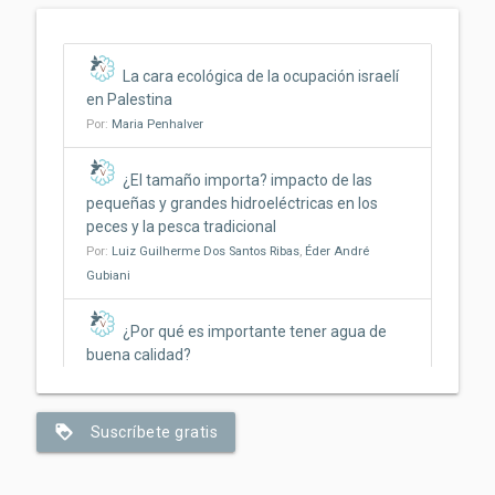
La cara ecológica de la ocupación israelí
en Palestina
Por:
Maria Penhalver
¿El tamaño importa? impacto de las
pequeñas y grandes hidroeléctricas en los
peces y la pesca tradicional
Por:
Luiz Guilherme Dos Santos Ribas
,
Éder André
Gubiani
¿Por qué es importante tener agua de
buena calidad?
Por:
Jonathan Rosa
,
Beatriz Bosquê Contieri
,
Marina
Santos
,
Claudia Bonecker
loyalty
Suscríbete gratis
Del fuego al fogón: cómo el acto de
cocinar pudo haber ayudado a que nos