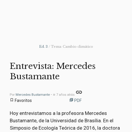
Ed. 3
/ Tema: Cambio climático
Entrevista: Mercedes
Bustamante
link
Por
Mercedes Bustamante
• ≅ 7 años atrás
bookmark_border
library_books
Favoritos
PDF
Hoy entrevistamos a la profesora Mercedes
Bustamante, de la Universidad de Brasília. En el
Simposio de Ecología Teórica de 2016, la doctora