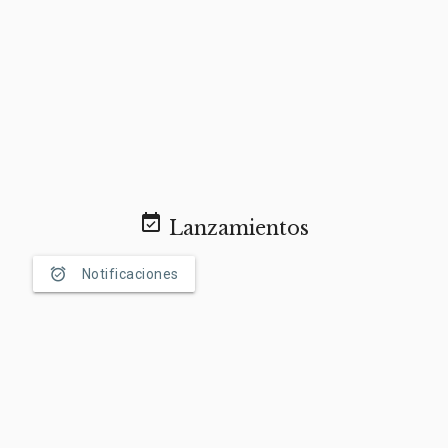
event_available
Lanzamientos
alarm_on
Notificaciones