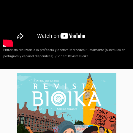
Entrevista realizada a la profesora y doctora Mercedes Bustamante (Subtítulos en
portugués y español disponibles). / Vídeo: Revista Bioika