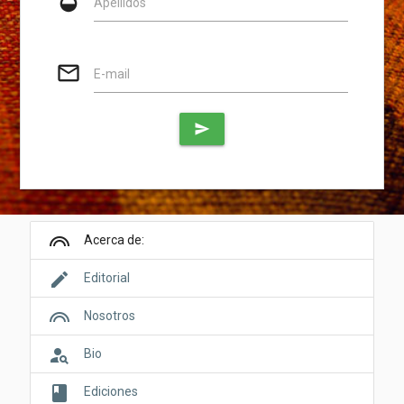
opacity
Apellidos
mail_outline
E-mail
send
looks
Acerca de:
edit
Editorial
looks
Nosotros
person_search
Bio
book
Ediciones