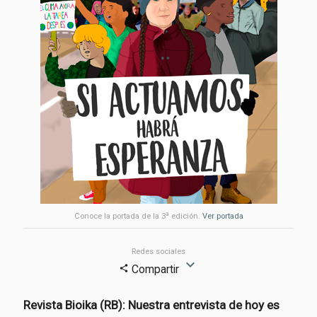
a
Conoce la portada de la 3
edición.
Ver portada
Redes sociales
expand_more
Compartir
share
Revista Bioika (RB): Nuestra entrevista de hoy es