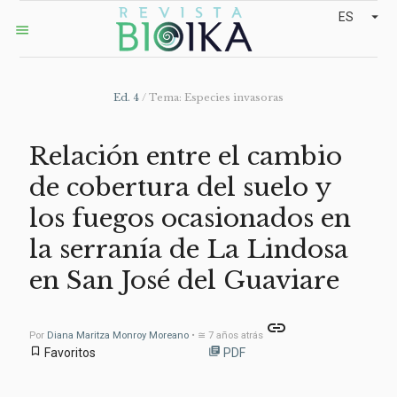
arrow_drop_down
ES
menu
Ed. 4
/ Tema: Especies invasoras
Relación entre el cambio
de cobertura del suelo y
los fuegos ocasionados en
la serranía de La Lindosa
en San José del Guaviare
link
Por
Diana Maritza Monroy Moreano
• ≅ 7 años atrás
bookmark_border
library_books
Favoritos
PDF