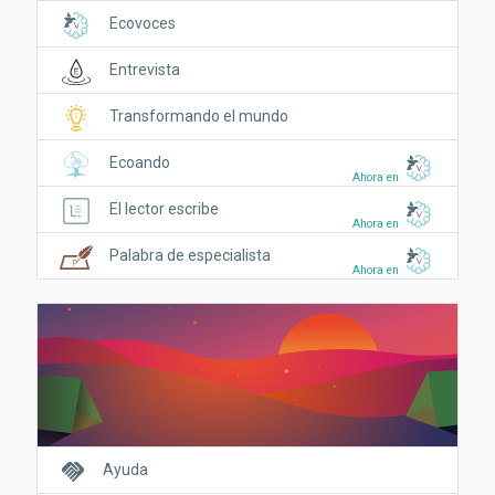
Ecovoces
Entrevista
Transformando el mundo
Ecoando
Ahora en
El lector escribe
Ahora en
Palabra de especialista
Ahora en
handshake
Ayuda