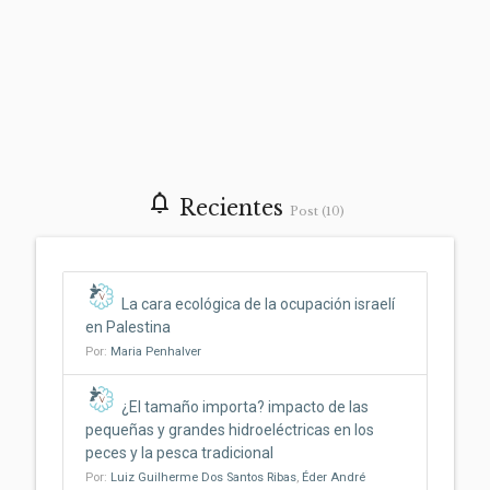
notifications_none
Recientes
Post (10)
La cara ecológica de la ocupación israelí
en Palestina
Por:
Maria Penhalver
¿El tamaño importa? impacto de las
pequeñas y grandes hidroeléctricas en los
peces y la pesca tradicional
Por:
Luiz Guilherme Dos Santos Ribas
,
Éder André