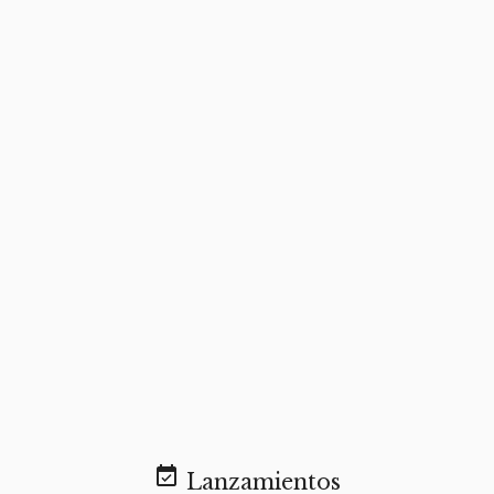
event_available
Lanzamientos