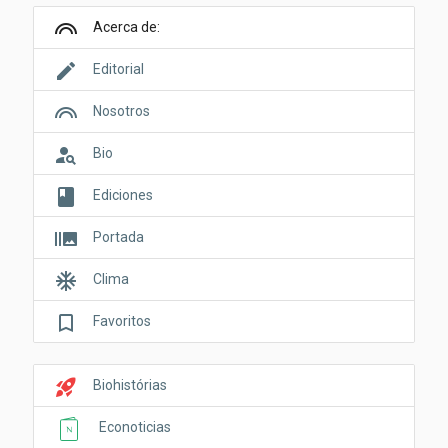
looks
Acerca de:
edit
Editorial
looks
Nosotros
person_search
Bio
book
Ediciones
burst_mode
Portada
ac_unit
Clima
bookmark_border
Favoritos
rocket_launch
Biohistórias
Econoticias