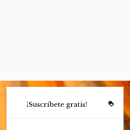
¡Suscríbete gratis!
loyalty