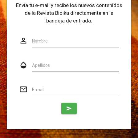
Envía tu e-mail y recibe los nuevos contenidos
de la Revista Bioika directamente en la
bandeja de entrada.
person_outline
Website
Nombre
opacity
Apellidos
mail_outline
E-mail
send