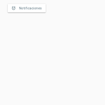
alarm_on
Notificaciones