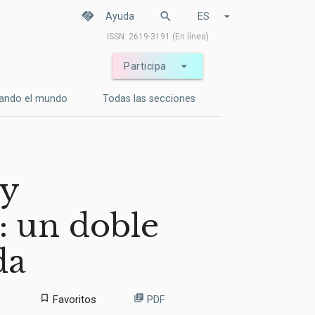
handshake
search
arrow_drop_down
Ayuda
ES
ISSN: 2619-3191 (En línea)
arrow_drop_down
Participa
ando el mundo
Todas las secciones
 y
: un doble
da
bookmark_border
library_books
Favoritos
PDF