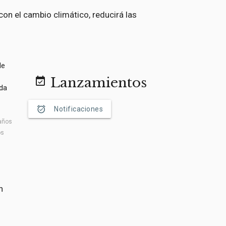
on el cambio climático, reducirá las
Lanzamientos
event_available
alarm_on
Notificaciones
 años
os
n