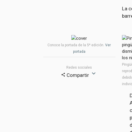
La c
barr
a
Conoce la portada de la 5
edición.
Ver
portada
Pingü
Redes sociales
repro
expand_more
Compartir
share
debido
indiv
D
A
p