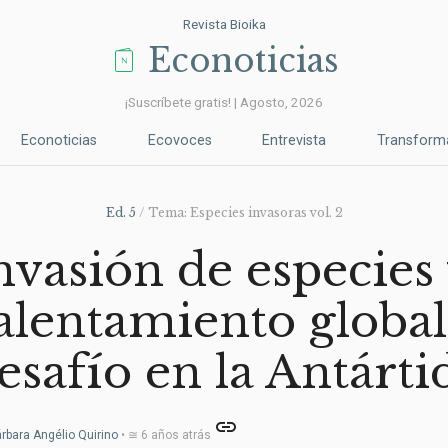
Revista Bioika
Econoticias
¡Suscríbete gratis! | Agosto, 2026
Econoticias
Ecovoces
Entrevista
Transform
Ed. 5
/ Tema: Especies invasoras vol. 2
nvasión de especies
alentamiento global
esafío en la Antárti
link
rbara Angélio Quirino
• ≅ 6 años atrás