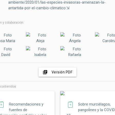
ambiente/2020/01/las-especies-invasoras-amenazan-la-
antartida-por-el-cambio-climatico
n y colaboración:
osa Maria
Aleja
Ángela
Carolin
David
Isabela
Rafaela
library_books
Versión PDF
 contenidos
Recomendaciones y
Sobre murciélagos,
fuentes de
pangolines y la COVID