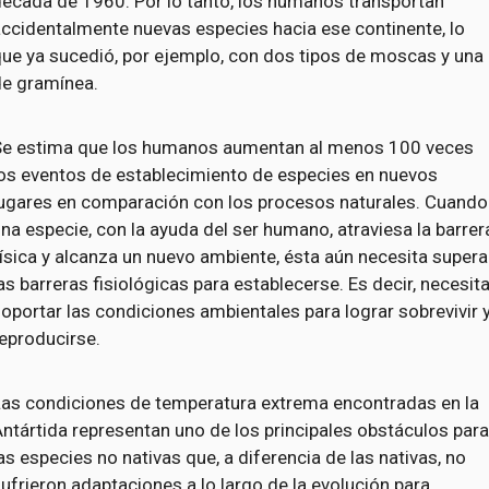
década de 1960. Por lo tanto, los humanos transportan
ccidentalmente nuevas especies hacia ese continente, lo
ue ya sucedió, por ejemplo, con dos tipos de moscas y una
de gramínea.
Se estima que los humanos aumentan al menos 100 veces
los eventos de establecimiento de especies en nuevos
lugares en comparación con los procesos naturales. Cuando
na especie, con la ayuda del ser humano, atraviesa la barrer
ísica y alcanza un nuevo ambiente, ésta aún necesita supera
as barreras fisiológicas para establecerse. Es decir, necesit
oportar las condiciones ambientales para lograr sobrevivir 
eproducirse.
Las condiciones de temperatura extrema encontradas en la
ntártida representan uno de los principales obstáculos par
as especies no nativas que, a diferencia de las nativas, no
ufrieron adaptaciones a lo largo de la evolución para