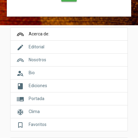
looks
Acerca de:
edit
Editorial
looks
Nosotros
person_search
Bio
book
Ediciones
burst_mode
Portada
ac_unit
Clima
bookmark_border
Favoritos