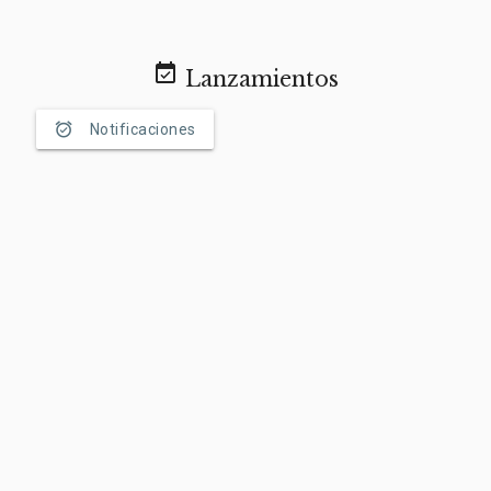
event_available
Lanzamientos
alarm_on
Notificaciones