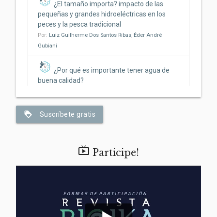
¿El tamaño importa? impacto de las
pequeñas y grandes hidroeléctricas en los
peces y la pesca tradicional
Por:
Luiz Guilherme Dos Santos Ribas
,
Éder André
Gubiani
¿Por qué es importante tener agua de
buena calidad?
Por:
Jonathan Rosa
,
Beatriz Bosquê Contieri
,
Marina
Santos
,
Claudia Bonecker
loyalty
Suscríbete gratis
Del fuego al fogón: cómo el acto de
cocinar pudo haber ayudado a que nos
volviéramos humanos

Participe!
Por:
Anielly Oliveira
Fuego y agua: ¿Cómo afectan las
cenizas de los incendios al ambiente
acuático?
Por:
Gabriel Sampaio De Jesus
,
Karine Borges Machado
,