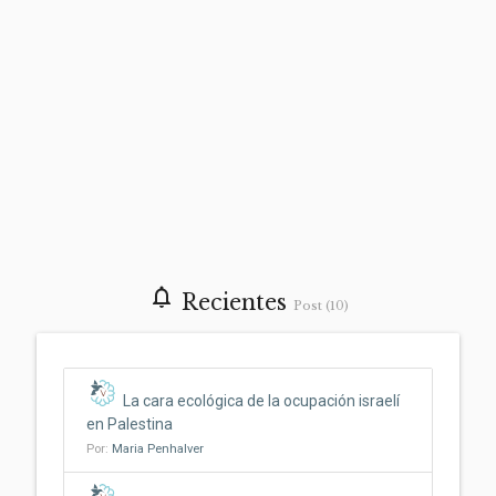
notifications_none
Recientes
Post (10)
La cara ecológica de la ocupación israelí
en Palestina
Por:
Maria Penhalver