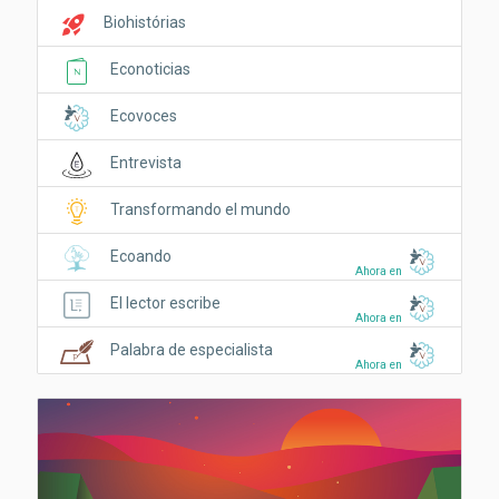
rocket_launch
Biohistórias
Econoticias
Ecovoces
Entrevista
Transformando el mundo
Ecoando
Ahora en
El lector escribe
Ahora en
Palabra de especialista
Ahora en