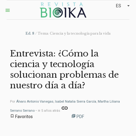
arrow_drop_down
ES
menu
Ed. 8
/ Tema: Ciencia y la tecnología para la vida
Entrevista: ¿Cómo la
ciencia y tecnología
solucionan problemas de
nuestro día a día?
Por
Álvaro Antonio Vanegas
,
Isabel Natalia Sierra García
,
Martha Liliana
link
Serrano Serrano
• ≅ 5 años atrás
bookmark_border
library_books
Favoritos
PDF