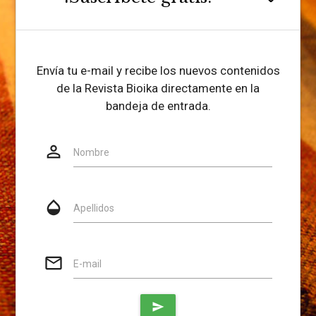
Envía tu e-mail y recibe los nuevos contenidos
de la Revista Bioika directamente en la
bandeja de entrada.
person_outline
Website
Nombre
opacity
Apellidos
mail_outline
E-mail
send