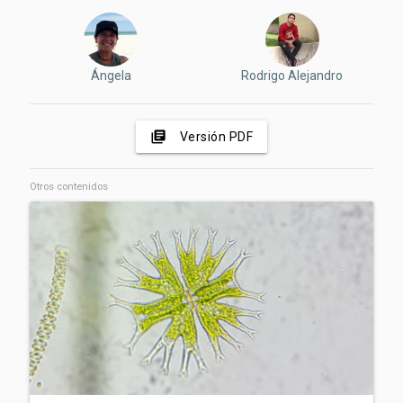
Ángela
Rodrigo Alejandro
library_books
Versión PDF
Otros contenidos