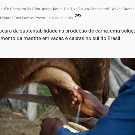
nulfo Combuca Da Silva Junior
,
Katieli Da Silva Souza Campanholi
,
Wilker Caeta
link
i Soares Dos Santos Pozza
• ≅ 6 anos atrás
ocura da sustentabilidade na produção de carne, uma solu
amento da mastite em vacas e cabras no sul do Brasil.