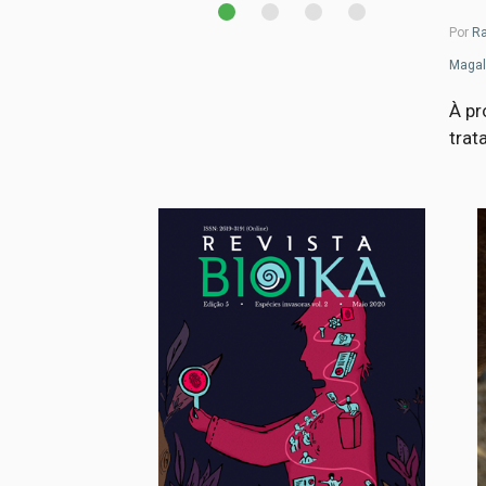
Por
Ra
Magal
À pr
trat