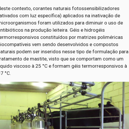
este contexto, corantes naturais fotossensibilizadores
ativados com luz específica) aplicados na inativação de
microorganismos foram utilizados para diminuir o uso de
ntibióticos na produção leiteira. Géis e hidrogéis
termorresponsivos constituídos por matrizes poliméricas
biocompatíveis vem sendo desenvolvidos e compostos
naturais podem ser inseridos nesse tipo de formulação para
tratamento de mastite, visto que se comportam como um
líquido viscoso à 25 °C e formam géis termorresponsivos à
37 °C.