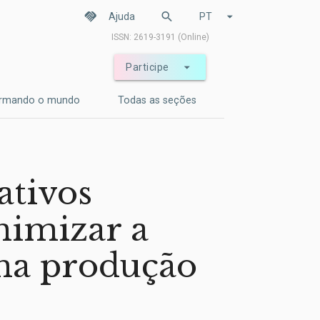
handshake
search
arrow_drop_down
Ajuda
PT
ISSN: 2619-3191 (Online)
arrow_drop_down
Participe
ormando o mundo
Todas as seções
ativos
nimizar a
 na produção