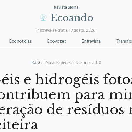
Revista Bioika
Ecoando
Inscreva-se grátis! | Agosto, 2026
Econotícias
Ecovozes
Entrevista
Transf
Ed. 5
/ Tema: Espécies invasoras vol. 2
éis e hidrogéis foto
ontribuem para mi
eração de resíduos
eiteira