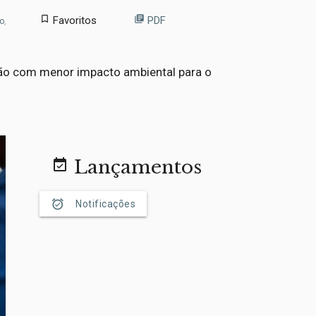
bookmark_border
library_books
Favoritos
PDF
no
,
ção com menor impacto ambiental para o
Lançamentos
event_available
alarm_on
Notificações