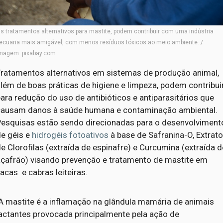
s tratamentos alternativos para mastite, podem contribuir com uma indústria
ecuaria mais amigável, com menos resíduos tóxicos ao meio ambiente. /
magem: pixabay.com
Tratamentos alternativos em sistemas de produção animal,
lém de boas práticas de higiene e limpeza, podem contribui
ara redução do uso de antibióticos e antiparasitários que
causam danos à saúde humana e contaminação ambiental.
Pesquisas estão sendo direcionadas para o desenvolviment
de géis e
hidrogéis
fotoativos
à base de Safranina-O, Extrat
e Clorofilas (extraída de espinafre) e Curcumina (extraída d
açafrão) visando prevenção e tratamento de mastite em
acas e cabras leiteiras.
A mastite é a inflamação na glândula mamária de animais
lactantes provocada principalmente pela ação de