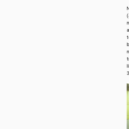
N
(
a