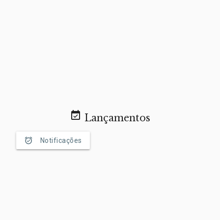
event_available
Lançamentos
alarm_on
Notificações