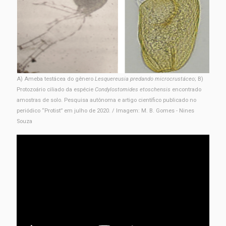
A) Ameba testácea do gênero
Lesquereusia predando microcrustáceo
; B)
Protozoário ciliado da espécie
Condylostomides etoschensis
encontrado
amostras de solo. Pesquisa autônoma e artigo científico publicado no
periódico “Protist” em julho de 2020. / Imagem: M. B. Gomes - Nines
Souza