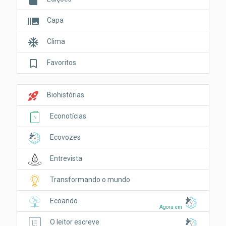
burst_mode
Capa
ac_unit
Clima
bookmark_border
Favoritos
rocket_launch
Biohistórias
Econotícias
Ecovozes
Entrevista
Transformando o mundo
Ecoando
Agora em
O leitor escreve