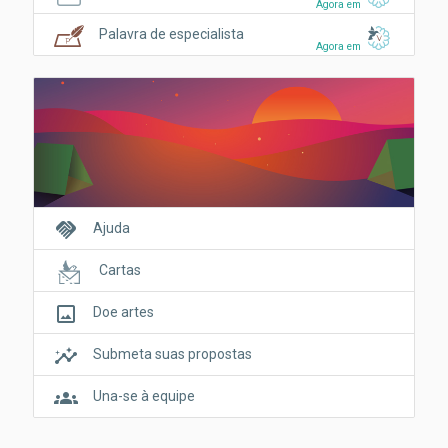
Agora em
Palavra de especialista
Agora em
handshake
Ajuda
Cartas
crop_original
Doe artes
insights
Submeta suas propostas
groups
Una-se à equipe