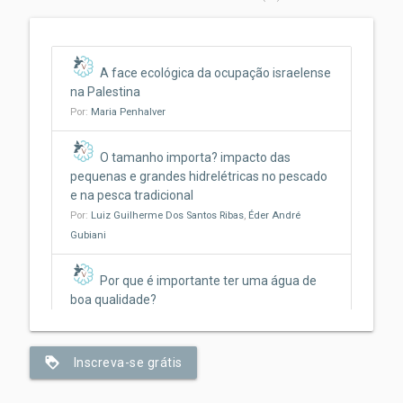
A face ecológica da ocupação israelense
na Palestina
Por:
Maria Penhalver
O tamanho importa? impacto das
pequenas e grandes hidrelétricas no pescado
e na pesca tradicional
Por:
Luiz Guilherme Dos Santos Ribas
,
Éder André
Gubiani
Por que é importante ter uma água de
boa qualidade?
Por:
Jonathan Rosa
,
Beatriz Bosquê Contieri
,
Marina
Santos
,
Claudia Bonecker
loyalty
Inscreva-se grátis
Da fogueira ao fogão: como o ato de