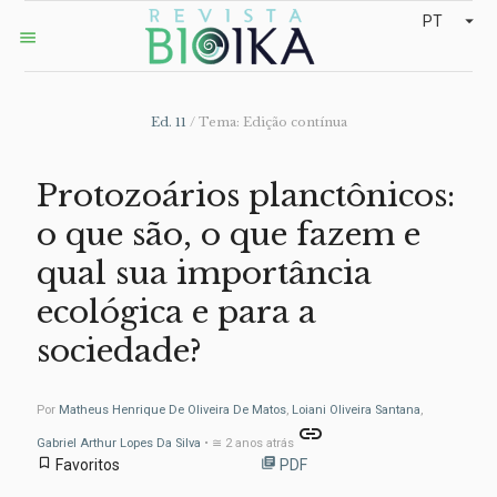
arrow_drop_down
PT
menu
Ed. 11
/ Tema: Edição contínua
Protozoários planctônicos:
o que são, o que fazem e
qual sua importância
ecológica e para a
sociedade?
Por
Matheus Henrique De Oliveira De Matos
,
Loiani Oliveira Santana
,
link
Gabriel Arthur Lopes Da Silva
• ≅ 2 anos atrás
bookmark_border
library_books
Favoritos
PDF