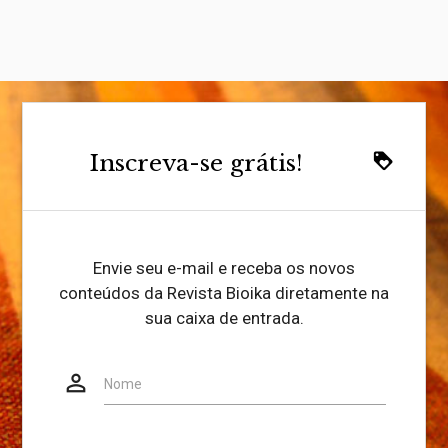
Inscreva-se grátis!
loyalty
Envie seu e-mail e receba os novos
conteúdos da Revista Bioika diretamente na
sua caixa de entrada.
person_outline
Website
Nome