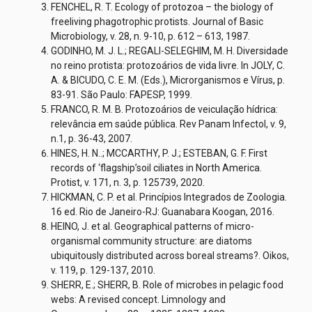
FENCHEL, R. T. Ecology of protozoa – the biology of
freeliving phagotrophic protists. Journal of Basic
Microbiology, v. 28, n. 9-10, p. 612 – 613, 1987.
GODINHO, M. J. L.; REGALI-SELEGHIM, M. H. Diversidade
no reino protista: protozoários de vida livre. In JOLY, C.
A. & BICUDO, C. E. M. (Eds.), Microrganismos e Vírus, p.
83-91. São Paulo: FAPESP, 1999.
FRANCO, R. M. B. Protozoários de veiculação hídrica:
relevância em saúde pública. Rev Panam Infectol, v. 9,
n.1, p. 36-43, 2007.
HINES, H. N..; MCCARTHY, P. J.; ESTEBAN, G. F. First
records of ‘flagship’soil ciliates in North America.
Protist, v. 171, n. 3, p. 125739, 2020.
HICKMAN, C. P. et al. Princípios Integrados de Zoologia.
16 ed. Rio de Janeiro-RJ: Guanabara Koogan, 2016.
HEINO, J. et al. Geographical patterns of micro-
organismal community structure: are diatoms
ubiquitously distributed across boreal streams?. Oikos,
v. 119, p. 129-137, 2010.
SHERR, E.; SHERR, B. Role of microbes in pelagic food
webs: A revised concept. Limnology and