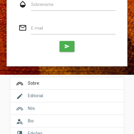
opacity
Sobrenome
mail_outline
E-mail
send
looks
Sobre:
edit
Editorial
looks
Nós
person_search
Bio
book
Edições