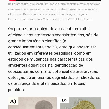
No Paramecium, que possui um dos vacúolos contráteis mais complexos,
o vacúolo é cercado por vários canais que absorvem água por osmose do
citoplasma. Depois que os canais se enchem de água, a água é
bombeada para o vacúolo. / Vídeo: Edwin Lee - EVIDENT Life Science
Os protozoários, além de apresentarem alta
eficiência nos processos ecossistêmicos, são de
grande importância científica (e
consequentemente social), visto que podem ser
utilizados em diferentes pesquisas, como em
estudos de mudanças nas características dos
ambientes aquáticos, na identificação de
ecossistemas com alto potencial de preservação,
detecção de ambientes degradados e indicadores
da presença de metais pesados em locais
poluídos.