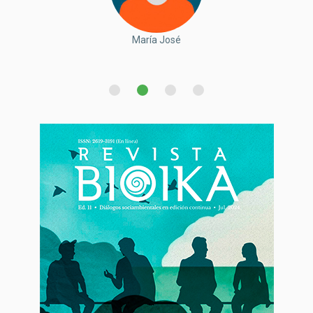
María José
Gladys
Danilo
Alicia