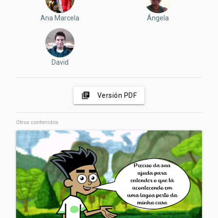
Ana Marcela
Ángela
David
library_books
Versión PDF
Otros contenidos