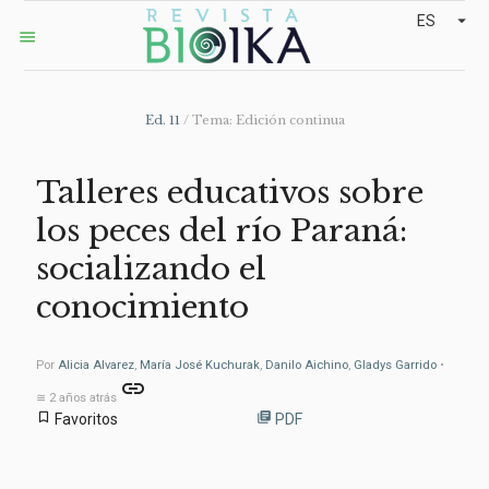
arrow_drop_down
ES
menu
Ed. 11
/ Tema: Edición continua
Talleres educativos sobre
los peces del río Paraná:
socializando el
conocimiento
Por
Alicia Alvarez
,
María José Kuchurak
,
Danilo Aichino
,
Gladys Garrido
•
link
≅ 2 años atrás
bookmark_border
library_books
Favoritos
PDF