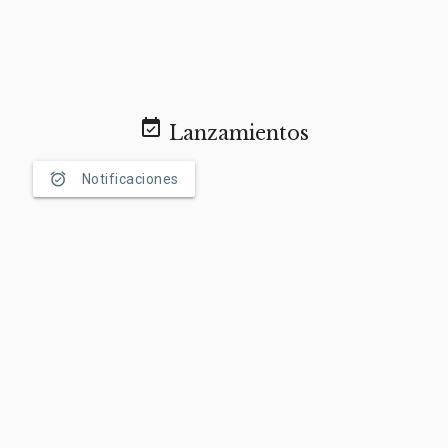
event_available
Lanzamientos
alarm_on
Notificaciones