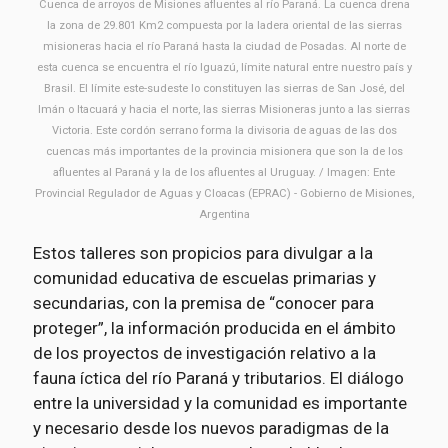
Cuenca de arroyos de Misiones afluentes al río Paraná. La cuenca drena
la zona de 29.801 Km2 compuesta por la ladera oriental de las sierras
misioneras hacia el río Paraná hasta la ciudad de Posadas. Al norte de
esta cuenca se encuentra el río Iguazú, límite natural entre nuestro país y
Brasil. El límite este-sudeste lo constituyen las sierras de San José, del
Imán o Itacuará y hacia el norte, las sierras Misioneras junto a las sierras
Victoria. Este cordón serrano forma la divisoria de aguas de las dos
cuencas más importantes de la provincia misionera que son la de los
afluentes al Paraná y la de los afluentes al Uruguay. / Imagen: Ente
Provincial Regulador de Aguas y Cloacas (EPRAC) - Gobierno de Misiones,
Argentina
Estos talleres son propicios para divulgar a la
comunidad educativa de escuelas primarias y
secundarias, con la premisa de “conocer para
proteger”, la información producida en el ámbito
de los proyectos de investigación relativo a la
fauna íctica del río Paraná y tributarios. El diálogo
entre la universidad y la comunidad es importante
y necesario desde los nuevos paradigmas de la