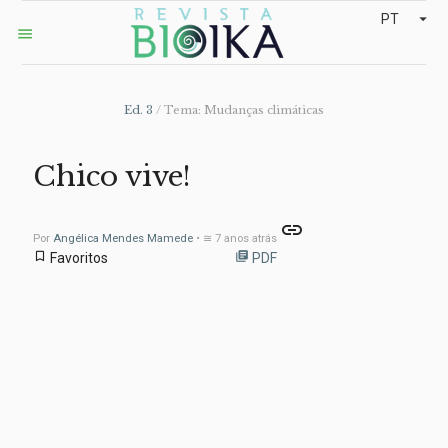
arrow_drop_down
PT
menu
Ed. 3
/ Tema: Mudanças climáticas
Chico vive!
link
Por
Angélica Mendes Mamede
• ≅ 7 anos atrás
bookmark_border
library_books
Favoritos
PDF