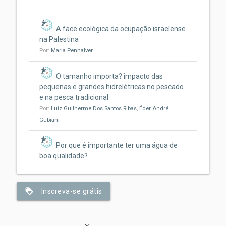
A face ecológica da ocupação israelense
na Palestina
Por:
Maria Penhalver
O tamanho importa? impacto das
pequenas e grandes hidrelétricas no pescado
e na pesca tradicional
Por:
Luiz Guilherme Dos Santos Ribas
,
Éder André
Gubiani
Por que é importante ter uma água de
boa qualidade?
Por:
Jonathan Rosa
,
Beatriz Bosquê Contieri
,
Marina
Santos
,
Claudia Bonecker
loyalty
Inscreva-se grátis
Da fogueira ao fogão: como o ato de
cozinhar pode ter ajudado a nos tornar
humanos