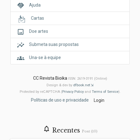
handshake
Ajuda
Cartas
crop_original
Doe artes
insights
Submeta suas propostas
groups
Una-se à equipe
CC Revista Bioika
ISSN: 2619-3191 (Online)
Design & dev by
dfbook.net
Protected by reCAPTCHA (
Privacy Policy
and
Terms of Service
).
Políticas de uso e privacidade
Login
notifications_none
Recentes
Post (10)