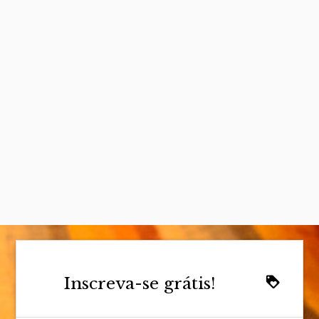
Inscreva-se grátis!
loyalty