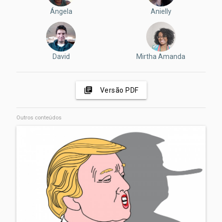
Ángela
Anielly
David
Mirtha Amanda
library_books
Versão PDF
Outros conteúdos