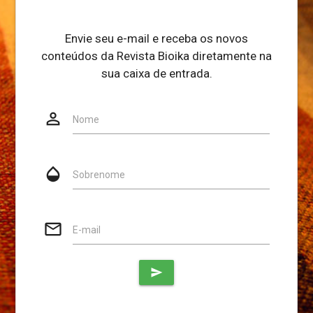
Envie seu e-mail e receba os novos
conteúdos da Revista Bioika diretamente na
sua caixa de entrada.
person_outline
Website
Nome
opacity
Sobrenome
mail_outline
E-mail
send