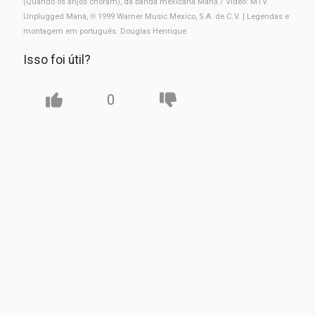
(Quando os anjos choram), da banda mexicana Maná / Vídeo: MTV
Unplugged Maná, ℗ 1999 Warner Music Mexico, S.A. de C.V. | Legendas e
montagem em português: Douglas Henrique
Isso foi útil?
0