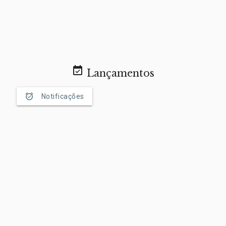
event_available
Lançamentos
alarm_on
Notificações