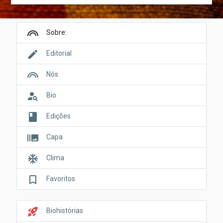
looks
Sobre:
edit
Editorial
looks
Nós
person_search
Bio
book
Edições
burst_mode
Capa
ac_unit
Clima
bookmark_border
Favoritos
rocket_launch
Biohistórias