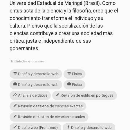
Universidad Estadual de Maringá (Brasil). Como
entusiasta de la ciencia y la filosofía, creo que el
conocimiento transforma el individuo y su
cultura. Pienso que la socialización de las
ciencias contribuye a crear una sociedad más
crítica, justa e independiente de sus
gobernantes.
Habilidades e intereses
school
school
Diseño y desarrollo web
Física
work
work
Diseño y desarrollo web
Física
insights
edit
Análisis de datos
Revisión de estilo en portugués
edit
Revisión de textos de ciencias exactas
edit
Revisión de textos de ciencias naturales
brush
emoji_people
Diseño web (Front-end)
Diseño y desarrollo web