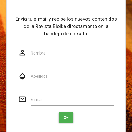
Envía tu e-mail y recibe los nuevos contenidos
de la Revista Bioika directamente en la
bandeja de entrada.
person_outline
Website
Nombre
opacity
Apellidos
mail_outline
E-mail
send