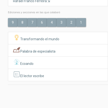
Rafael Franco Ferreira
Ediciones y secciones en las que colaboró
9
8
7
6
4
3
2
1
Transformando el mundo
Palabra de especialista
Ecoando
El lector escribe