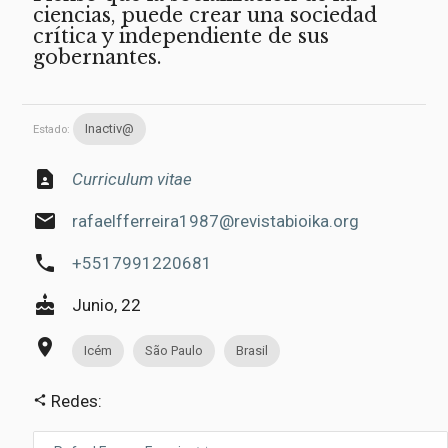
ciencias, puede crear una sociedad
crítica y independiente de sus
gobernantes.
Inactiv@
Estado:
contact_page
Curriculum vitae
email
rafaelfferreira1987@revistabioika.org
phone
+5517991220681
cake
Junio, 22
place
Icém
São Paulo
Brasil
Redes:
share