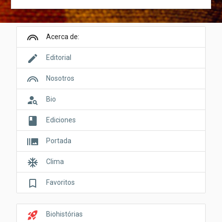
looks
Acerca de:
edit
Editorial
looks
Nosotros
person_search
Bio
book
Ediciones
burst_mode
Portada
ac_unit
Clima
bookmark_border
Favoritos
rocket_launch
Biohistórias