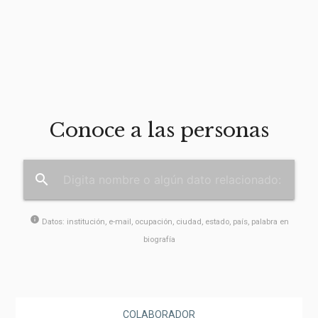
Conoce a las personas
search
info
Datos: institución, e-mail, ocupación, ciudad, estado, país, palabra en
biografía
COLABORADOR