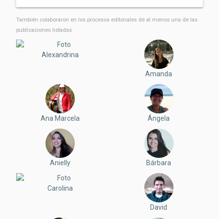
Producción de orellanas a partir de
También colaboraron ​​en los procesos editoriales de al menos una de las
desechos en zonas urbanas
publicaciones listadas
Por:
Dairon Rodríguez
,
Camilo Castiblanco
,
Carolina
Gutiérrez Cortés
Alexandrina
Humedales del altiplano de Sudamérica:
Amanda
características y amenazas
Por:
Diego Frau
“Come que te curas”: una apuesta por la
Ana Marcela
Ángela
seguridad alimentaria y la salud en la
cordillera de Los Andes
Por:
Alejandra Ayarza – Páez
Anielly
Bárbara
Si eres lo que comes, entonces ¿qué
pasa con las ranas de hojarasca?
Carolina
Por:
Júnior Nadaline
,
Marcio Pie
David