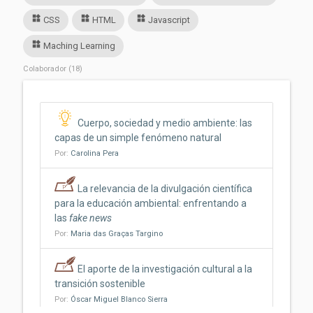
widgets
widgets
widgets
CSS
HTML
Javascript
widgets
Maching Learning
Colaborador (18)
Cuerpo, sociedad y medio ambiente: las
capas de un simple fenómeno natural
Por:
Carolina Pera
La relevancia de la divulgación científica
para la educación ambiental: enfrentando a
las
fake news
Por:
Maria das Graças Targino
El aporte de la investigación cultural a la
transición sostenible
Por:
Óscar Miguel Blanco Sierra