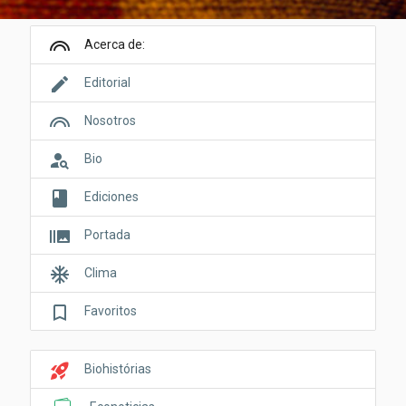
looks
Acerca de:
edit
Editorial
looks
Nosotros
person_search
Bio
book
Ediciones
burst_mode
Portada
ac_unit
Clima
bookmark_border
Favoritos
rocket_launch
Biohistórias