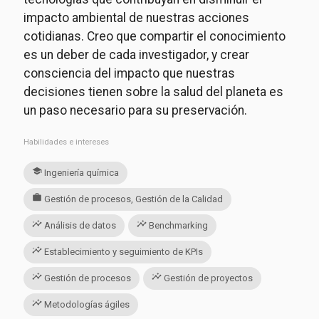
impacto ambiental de nuestras acciones
cotidianas. Creo que compartir el conocimiento
es un deber de cada investigador, y crear
consciencia del impacto que nuestras
decisiones tienen sobre la salud del planeta es
un paso necesario para su preservación.
Habilidades e intereses
school
Ingeniería química
work
Gestión de procesos, Gestión de la Calidad
insights
insights
Análisis de datos
Benchmarking
insights
Establecimiento y seguimiento de KPIs
insights
insights
Gestión de procesos
Gestión de proyectos
insights
Metodologías ágiles