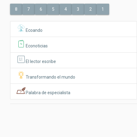
8
7
6
5
4
3
2
1
Ecoando
Econoticias
El lector escribe
Transformando el mundo
Palabra de especialista