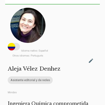
Idioma nativo:
Español
Otros idiomas:
Portugués
edit
Aleja Vélez Denhez
Asistente editorial y de redes
Minibio
Ingeniera Química comprometida