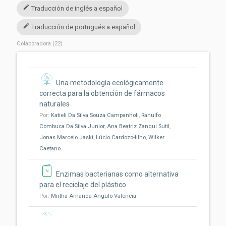
edit
Traducción de inglés a español
edit
Traducción de portugués a español
Colaboradora (22)
Una metodología ecológicamente
correcta para la obtención de fármacos
naturales
Por:
Katieli Da Silva Souza Campanholi
,
Ranulfo
Combuca Da Silva Junior
,
Ana Beatriz Zanqui Sutil
,
Jonas Marcelo Jaski
,
Lúcio Cardozo-filho
,
Wilker
Caetano
Enzimas bacterianas como alternativa
para el reciclaje del plástico
Por:
Mirtha Amanda Angulo Valencia
¿Cómo las condiciones ambientales