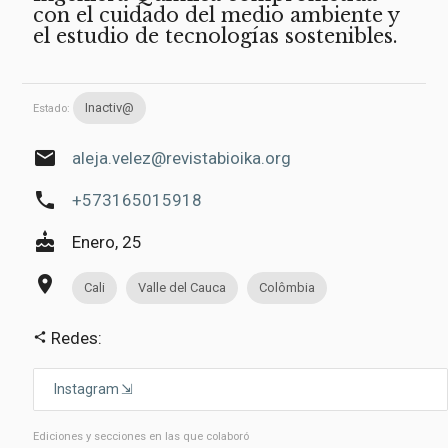
con el cuidado del medio ambiente y
el estudio de tecnologías sostenibles.
Inactiv@
Estado:
email
aleja.velez@revistabioika.org
phone
+573165015918
cake
Enero, 25
place
Cali
Valle del Cauca
Colômbia
Redes:
share
Instagram
Ediciones y secciones en las que colaboró