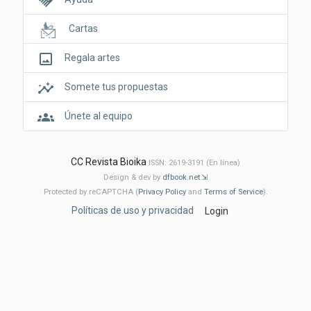
handshake
Cartas
crop_original
Regala artes
insights
Somete tus propuestas
groups
Únete al equipo
CC Revista Bioika
ISSN: 2619-3191 (En línea)
Design & dev by
dfbook.net
Protected by reCAPTCHA (
Privacy Policy
and
Terms of Service
).
Políticas de uso y privacidad
Login