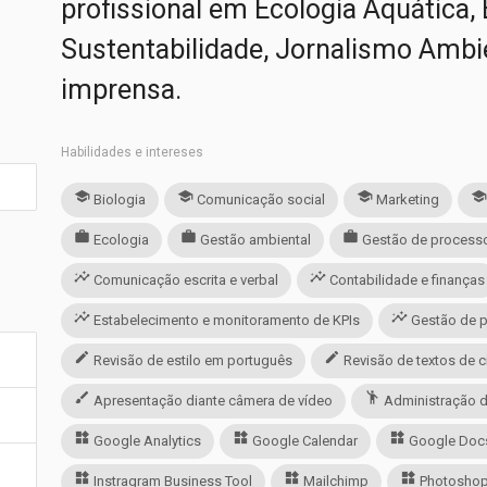
profissional em Ecologia Aquática,
Sustentabilidade, Jornalismo Ambi
imprensa.
Habilidades e intereses
school
school
school
schoo
Biologia
Comunicação social
Marketing
work
work
work
Ecologia
Gestão ambiental
Gestão de processo
insights
insights
Comunicação escrita e verbal
Contabilidade e finanças
insights
insights
Estabelecimento e monitoramento de KPIs
Gestão de p
edit
edit
Revisão de estilo em português
Revisão de textos de c
brush
emoji_people
Apresentação diante câmera de vídeo
Administração de
widgets
widgets
widgets
Google Analytics
Google Calendar
Google Doc
widgets
widgets
widgets
Instragram Business Tool
Mailchimp
Photosho