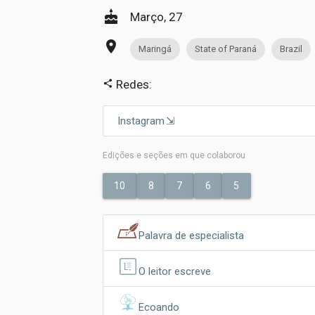
cake
Março, 27
place
Maringá
State of Paraná
Brazil
Redes:
share
Instagram
Edições e seções em que colaborou
10
8
7
6
5
Palavra de especialista
O leitor escreve
Ecoando