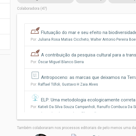
Colaboradora (47)
Flutuação do mar e seu efeito na biodiversid
Por:
Juliana Rosa Matias Ciccheto
,
Walter Antonio Pereira Boe
A contribuição da pesquisa cultural para a tran
Por:
Óscar Miguel Blanco Sierra
Antropoceno: as marcas que deixamos na Terr
Por:
Raffael Tófoli
,
Gustavo H Zaia Alves
ELP: Uma metodologia ecologicamente correta
Por:
Katieli Da Silva Souza Campanholi
,
Ranulfo Combuca Da Si
Marcelo Jaski
,
Lúcio Cardozo-filho
,
Wilker Caetano
Também colaboraram nos processos editoriais de pelo menos uma das
Áreas úmidas do altiplano Sul-Americano: cara