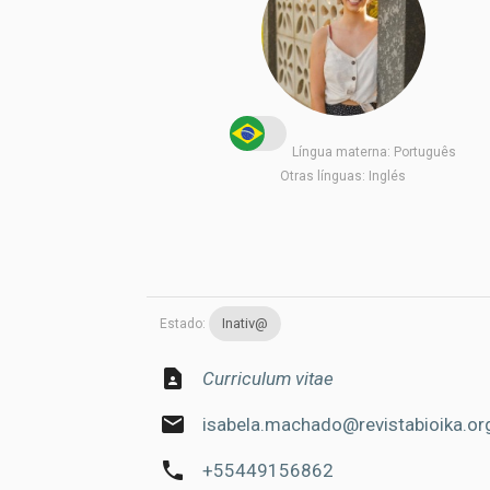
Língua materna:
Português
Otras línguas:
Inglés
Inativ@
Estado:
contact_page
Curriculum vitae
email
isabela.machado@revistabioika.or
phone
+55449156862