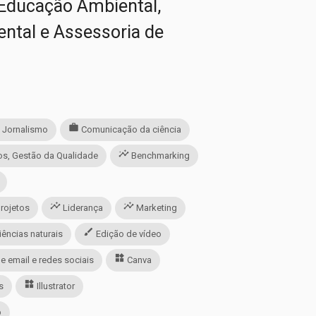
 Educação Ambiental,
ental e Assessoria de
l
work
Jornalismo
Comunicação da ciência
insights
s, Gestão da Qualidade
Benchmarking
insights
insights
rojetos
Liderança
Marketing
brush
iências naturais
Edição de vídeo
widgets
 email e redes sociais
Canva
widgets
s
Illustrator
p