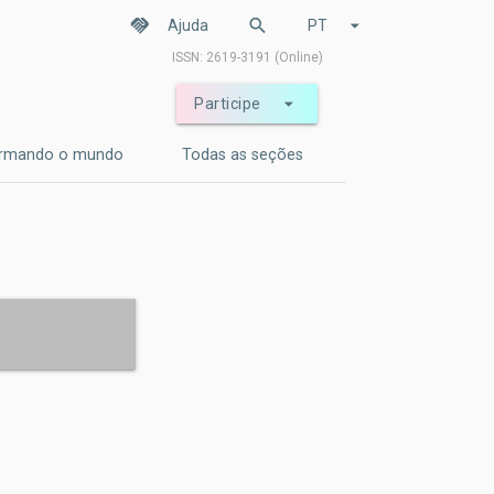
handshake
search
arrow_drop_down
Ajuda
PT
ISSN: 2619-3191 (Online)
arrow_drop_down
Participe
ormando o mundo
Todas as seções
a