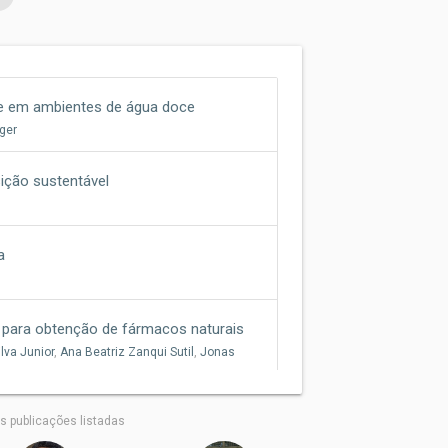
ade em ambientes de água doce
ger
sição sustentável
a
 para obtenção de fármacos naturais
lva Junior
,
Ana Beatriz Zanqui Sutil
,
Jonas
 publicações listadas
cterísticas e ameaças